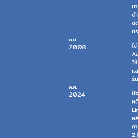
มา
ดำ
จั
กร
ค.ศ.
ได
2008
Au
ให
แล
รั
ค.ศ.
ปั
2024
ผล
Li
ผล
กา
2,