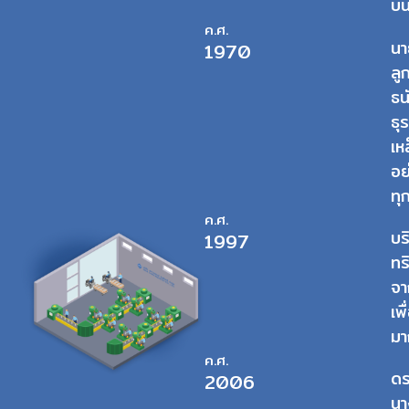
บน
ค.ศ.
นา
1970
ลู
ธน
ธุ
เห
อย
ทุ
ค.ศ.
บร
1997
ทร
จา
เพ
มา
ค.ศ.
ดร
2006
นา