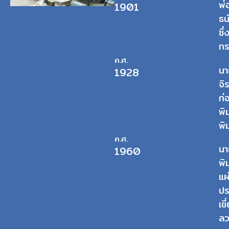
พ่
1901
ธน
ซึ
กร
ค.ศ.
นา
1928
จิ
ก่
พิ
พิ
ค.ศ.
นา
1960
พิ
แผ
ปร
เช
ลว