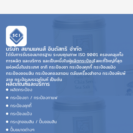
บริษัท สยามแคนส์ อินดัสทริ จำกัด
ได้รับการรับรองมาตรฐาน ระบบคุณภาพ ISO 9001 ครอบคลุมทั้ง
การผลิต และบริการ และเป็นหนึ่งในผู้
ผลิตกระป๋อง
โลหะที่ใหญ่ที่สุด
แห่งหนึ่งในประเทศ อาทิ กระป๋องชา กระป๋องคุกกี้ กระป๋องแป้ง
กระป๋องออมสิน กระป๋องคอลลาเจน ตลับเครื่องสำอาง กระป๋องพิมพ์
ลาย กระป๋องบรรจุภัณฑ์ เป็นต้น
ผลิตภัณฑ์และบริการ
ผลิตกระป๋อง
กระป๋องชา / กระป๋องกาแฟ
กระป๋องคุกกี้
กระป๋องแป้ง
กระปุกออมสิน / ปี๊บออมสิน
ปี๊บขนาดต่างๆ