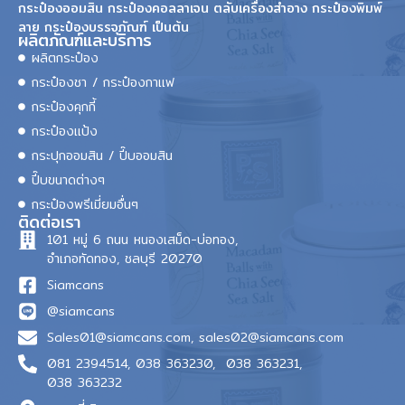
กระป๋องออมสิน กระป๋องคอลลาเจน ตลับเครื่องสำอาง กระป๋องพิมพ์
ลาย กระป๋องบรรจุภัณฑ์ เป็นต้น
ผลิตภัณฑ์และบริการ
ผลิตกระป๋อง
กระป๋องชา / กระป๋องกาแฟ
กระป๋องคุกกี้
กระป๋องแป้ง
กระปุกออมสิน / ปี๊บออมสิน
ปี๊บขนาดต่างๆ
กระป๋องพรีเมี่ยมอื่นๆ
ติดต่อเรา
101 หมู่ 6 ถนน หนองเสม็ด-บ่อทอง,
อำเภอทัดทอง, ชลบุรี 20270
Siamcans
@siamcans
Sales01@siamcans.com
,
sales02@siamcans.com
081 2394514,
038 363230,
038 363231,
038 363232