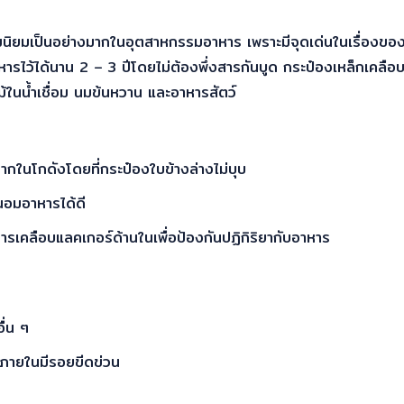
ความนิยมเป็นอย่างมากในอุตสาหกรรมอาหาร เพราะมีจุดเด่นในเรื่อง
รไว้ได้นาน 2 – 3 ปีโดยไม่ต้องพึ่งสารกันบูด
กระป๋องเหล็ก
เคลือบ
้ในน้ำเชื่อม นมข้นหวาน และอาหารสัตว์
ากในโกดังโดยที่กระป๋องใบข้างล่างไม่บุบ
นอมอาหารได้ดี
ารเคลือบแลคเกอร์ด้านในเพื่อป้องกันปฏิกิริยากับอาหาร
ื่น ๆ
อบภายในมีรอยขีดข่วน