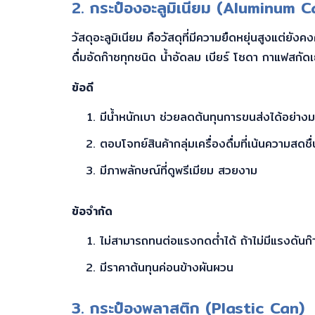
2. กระป๋องอะลูมิเนียม (Aluminum C
วัสดุอะลูมิเนียม คือวัสดุที่มีความยืดหยุ่นสูงแต่ย
ดื่มอัดก๊าซทุกชนิด น้ำอัดลม เบียร์ โซดา กาแฟสกัด
ข้อดี
มีน้ำหนักเบา ช่วยลดต้นทุนการขนส่งได้อย่าง
ตอบโจทย์สินค้ากลุ่มเครื่องดื่มที่เน้นความสดชื่
มีภาพลักษณ์ที่ดูพรีเมียม สวยงาม
ข้อจำกัด
ไม่สามารถทนต่อแรงกดต่ำได้ ถ้าไม่มีแรงดันก๊
มีราคาต้นทุนค่อนข้างผันผวน
3. กระป๋องพลาสติก (Plastic Can)