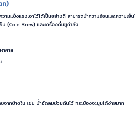
an)
ังคงความแข็งแรงเอาไว้ได้เป็นอย่างดี สามารถนำความร้อนและความเย็นไ
เย็น (Cold Brew) และเครื่องดื่มชูกำลัง
มหาศาล
น
าซจากข้างใน เช่น น้ำอัดลมช่วยดันไว้ กระป๋องจะบุบได้ง่ายมาก