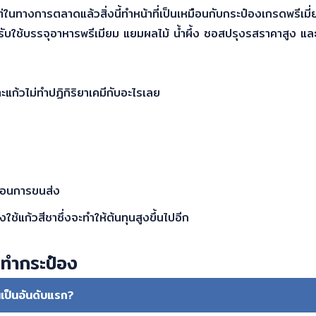
งการตลาดแล้วสิ่งนี้ทำหน้าที่เป็นเหมือนกับกระป๋องเกรดพรีเมี่ยม โ
ับใช้บรรจุอาหารพรีเมียม แยมผลไม้ น้ำผึ้ง ซอสปรุงรสราคาสูง แ
ะแก้วไม่ทำปฏิกิริยาเคมีกับอะไรเลย
นตอนการขนส่ง
ใช้แก้วสีชาซึ่งจะทำให้ต้นทุนสูงขึ้นไปอีก
ุทำกระป๋อง
นเป็นอันดับแรก?