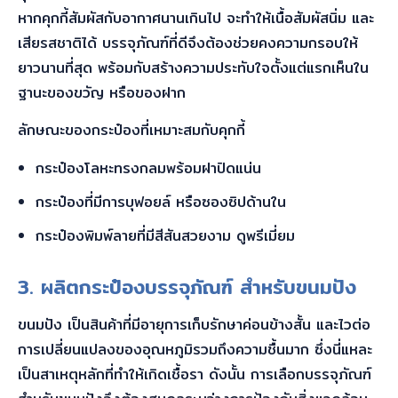
หากคุกกี้สัมผัสกับอากาศนานเกินไป จะทำให้เนื้อสัมผัสนิ่ม และ
เสียรสชาติได้ บรรจุภัณฑ์ที่ดีจึงต้องช่วยคงความกรอบให้
ยาวนานที่สุด พร้อมกับสร้างความประทับใจตั้งแต่แรกเห็นใน
ฐานะของขวัญ หรือของฝาก
ลักษณะของกระป๋องที่เหมาะสมกับคุกกี้
กระป๋องโลหะทรงกลมพร้อมฝาปิดแน่น
กระป๋องที่มีการบุฟอยล์ หรือซองซิปด้านใน
กระป๋องพิมพ์ลายที่มีสีสันสวยงาม ดูพรีเมี่ยม
3. ผลิตกระป๋อง
บรรจุภัณฑ์ สำหรับขนมปัง
ขนมปัง เป็นสินค้าที่มีอายุการเก็บรักษาค่อนข้างสั้น และไวต่อ
การเปลี่ยนแปลงของอุณหภูมิรวมถึงความชื้นมาก ซึ่งนี่แหละ
เป็นสาเหตุหลักที่ทำให้เกิดเชื้อรา ดังนั้น การเลือกบรรจุภัณฑ์