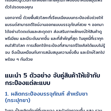
ที่เป็นศัตรูตัวฉกาจที่คอยทำลายคุณภาพของชาหรือสมุนไพร
ตัวโปรดของคุณ
นอกจากนี้ ด้วยพื้นผิวโลหะที่เรียบเนียนบนกระป๋องยังช่วยให้
แบรนด์สามารถดีไซน์งานออกแบบบรรจุภัณฑ์สวย ๆ ออกมา
ได้อย่างโดดเด่นและสะดุดตา ส่งเสริมภาพลักษณ์ให้สินค้าดู
พรีเมียม และมีระดับมากขึ้น และที่สำคัญที่สุด ในยุคนี้ที่เราทุก
คนใส่ใจโลก การเลือกใช้กระป๋องที่สามารถรีไซเคิลได้แบบไม่รู้
จบ จึงเป็นเหมือนกับการสนับสนุนความยั่งยืน และรักษ์โลกไป
พร้อม ๆ กันด้วย
แนะนำ 5 ตัวอย่าง จับคู่สินค้าให้เข้ากับ
กระป๋องแต่ละแบบ
1. ผลิตกระป๋อง
บรรจุภัณฑ์ สำหรับชา
(
กระปุกชา
)
ใบชา เป็นผลิตภัณฑ์ที่บอบบาง และไวต่อความชื้น แสง รวม