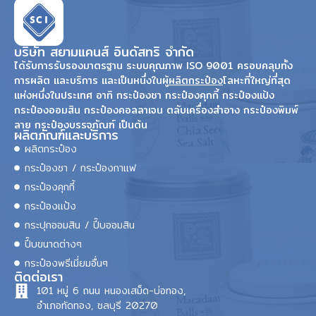
บริษัท สยามแคนส์ อินดัสทริ จำกัด
ได้รับการรับรองมาตรฐาน ระบบคุณภาพ ISO 9001 ครอบคลุมทั้ง
การผลิต และบริการ และเป็นหนึ่งในผู้
ผลิตกระป๋อง
โลหะที่ใหญ่ที่สุด
แห่งหนึ่งในประเทศ อาทิ กระป๋องชา กระป๋องคุกกี้ กระป๋องแป้ง
กระป๋องออมสิน กระป๋องคอลลาเจน ตลับเครื่องสำอาง กระป๋องพิมพ์
ลาย กระป๋องบรรจุภัณฑ์ เป็นต้น
ผลิตภัณฑ์และบริการ
ผลิตกระป๋อง
กระป๋องชา / กระป๋องกาแฟ
กระป๋องคุกกี้
กระป๋องแป้ง
กระปุกออมสิน / ปี๊บออมสิน
ปี๊บขนาดต่างๆ
กระป๋องพรีเมี่ยมอื่นๆ
ติดต่อเรา
101 หมู่ 6 ถนน หนองเสม็ด-บ่อทอง,
อำเภอทัดทอง, ชลบุรี 20270