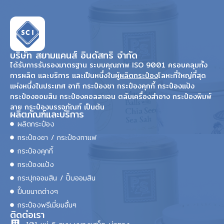
บริษัท สยามแคนส์ อินดัสทริ จำกัด
ได้รับการรับรองมาตรฐาน ระบบคุณภาพ ISO 9001 ครอบคลุมทั้ง
การผลิต และบริการ และเป็นหนึ่งในผู้
ผลิตกระป๋อง
โลหะที่ใหญ่ที่สุด
แห่งหนึ่งในประเทศ อาทิ กระป๋องชา กระป๋องคุกกี้ กระป๋องแป้ง
กระป๋องออมสิน กระป๋องคอลลาเจน ตลับเครื่องสำอาง กระป๋องพิมพ์
ลาย กระป๋องบรรจุภัณฑ์ เป็นต้น
ผลิตภัณฑ์และบริการ
ผลิตกระป๋อง
กระป๋องชา / กระป๋องกาแฟ
กระป๋องคุกกี้
กระป๋องแป้ง
กระปุกออมสิน / ปี๊บออมสิน
ปี๊บขนาดต่างๆ
กระป๋องพรีเมี่ยมอื่นๆ
ติดต่อเรา