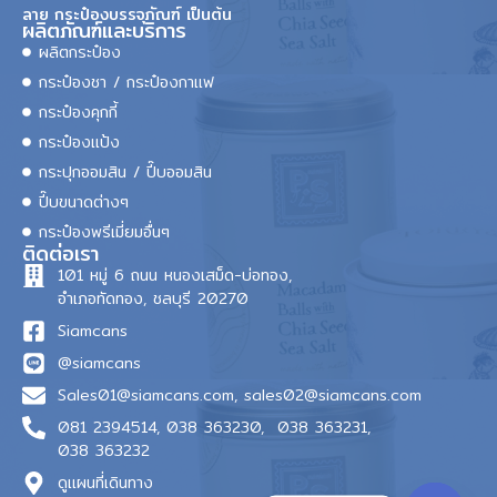
ลาย กระป๋องบรรจุภัณฑ์ เป็นต้น
ผลิตภัณฑ์และบริการ
ผลิตกระป๋อง
กระป๋องชา / กระป๋องกาแฟ
กระป๋องคุกกี้
กระป๋องแป้ง
กระปุกออมสิน / ปี๊บออมสิน
ปี๊บขนาดต่างๆ
กระป๋องพรีเมี่ยมอื่นๆ
ติดต่อเรา
101 หมู่ 6 ถนน หนองเสม็ด-บ่อทอง,
อำเภอทัดทอง, ชลบุรี 20270
Siamcans
@siamcans
Sales01@siamcans.com
,
sales02@siamcans.com
081 2394514,
038 363230,
038 363231,
038 363232
ดูแผนที่เดินทาง