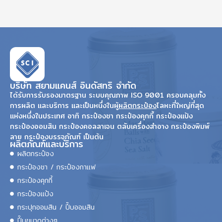
บริษัท สยามแคนส์ อินดัสทริ จำกัด
ได้รับการรับรองมาตรฐาน ระบบคุณภาพ ISO 9001 ครอบคลุมทั้ง
การผลิต และบริการ และเป็นหนึ่งในผู้
ผลิตกระป๋อง
โลหะที่ใหญ่ที่สุด
แห่งหนึ่งในประเทศ อาทิ กระป๋องชา กระป๋องคุกกี้ กระป๋องแป้ง
กระป๋องออมสิน กระป๋องคอลลาเจน ตลับเครื่องสำอาง กระป๋องพิมพ์
ลาย กระป๋องบรรจุภัณฑ์ เป็นต้น
ผลิตภัณฑ์และบริการ
ผลิตกระป๋อง
กระป๋องชา / กระป๋องกาแฟ
กระป๋องคุกกี้
กระป๋องแป้ง
กระปุกออมสิน / ปี๊บออมสิน
ปี๊บขนาดต่างๆ