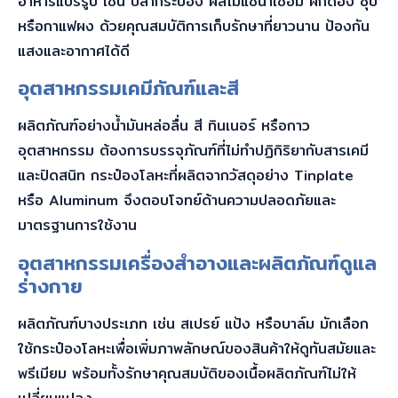
อาหารแปรรูป เช่น ปลากระป๋อง ผลไม้แช่น้ำเชื่อม ผักดอง ซุป
หรือกาแฟผง ด้วยคุณสมบัติการเก็บรักษาที่ยาวนาน ป้องกัน
แสงและอากาศได้ดี
อุตสาหกรรมเคมีภัณฑ์และสี
ผลิตภัณฑ์อย่างน้ำมันหล่อลื่น สี ทินเนอร์ หรือกาว
อุตสาหกรรม ต้องการบรรจุภัณฑ์ที่ไม่ทำปฏิกิริยากับสารเคมี
และปิดสนิท กระป๋องโลหะที่ผลิตจากวัสดุอย่าง Tinplate
หรือ Aluminum จึงตอบโจทย์ด้านความปลอดภัยและ
มาตรฐานการใช้งาน
อุตสาหกรรมเครื่องสำอางและผลิตภัณฑ์ดูแล
ร่างกาย
ผลิตภัณฑ์บางประเภท เช่น สเปรย์ แป้ง หรือบาล์ม มักเลือก
ใช้กระป๋องโลหะเพื่อเพิ่มภาพลักษณ์ของสินค้าให้ดูทันสมัยและ
พรีเมียม พร้อมทั้งรักษาคุณสมบัติของเนื้อผลิตภัณฑ์ไม่ให้